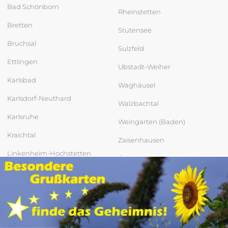
Bad Schönborn
Rheinstetten
Bretten
Stutensee
Bruchsal
Sulzfeld
Ettlingen
Ubstadt-Weiher
Karlsbad
Waghäusel
Karlsdorf-Neuthard
Walzbachtal
Karlsruhe
Weingarten (Baden)
Kraichtal
Zaisenhausen
Linkenheim-Hochstetten
Östringen
Oberderdingen
zum Seitenanfang
Oberhausen-Rheinhausen
Elektrogeräte in Bad Schönborn